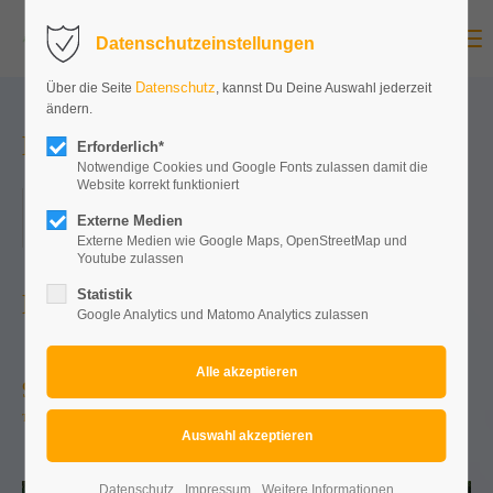
Menu
Datenschutzeinstellungen
Datenschutz
Über die Seite
, kannst Du Deine Auswahl jederzeit
ändern.
Mallorcaparty Bochum 2026
Erforderlich*
Notwendige Cookies und Google Fonts zulassen damit die
Website korrekt funktioniert
14.11.2026, 18:00–02:00
Externe Medien
ORT: ROUGE SHOWPALAST
Externe Medien wie Google Maps, OpenStreetMap und
Youtube zulassen
Statistik
NOCH ...
Google Analytics und Matomo Analytics zulassen
97
01
00
54
Tage
Stunden
Minuten
Sekunden
Datenschutz
Impressum
Weitere Informationen