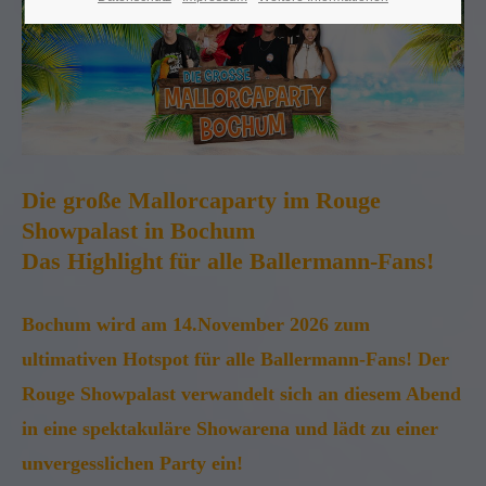
Die große Mallorcaparty im Rouge
Showpalast in Bochum
Das Highlight für alle Ballermann-Fans!
Bochum wird am 14.November 2026 zum
ultimativen Hotspot für alle Ballermann-Fans! Der
Rouge Showpalast verwandelt sich an diesem Abend
in eine spektakuläre Showarena und lädt zu einer
unvergesslichen Party ein!