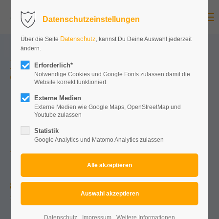
Menu
Datenschutzeinstellungen
Datenschutz
Über die Seite
, kannst Du Deine Auswahl jederzeit
ändern.
Mallorcaparty meets Bitburger
Erforderlich*
Oktoberfest
Notwendige Cookies und Google Fonts zulassen damit die
Website korrekt funktioniert
Externe Medien
31.10.2026, 15:00
Externe Medien wie Google Maps, OpenStreetMap und
Youtube zulassen
ORT: BITBURGER OKTOBERFEST
Statistik
Google Analytics und Matomo Analytics zulassen
NOCH ...
83
00
15
40
Tage
Stunden
Minuten
Sekunden
Datenschutz
Impressum
Weitere Informationen