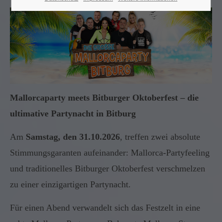
Mallorcaparty meets Bitburger Oktoberfest – die
ultimative Partynacht in Bitburg
Am
Samstag, den 31.10.2026
, treffen zwei absolute
Stimmungsgaranten aufeinander: Mallorca-Partyfeeling
und traditionelles Bitburger Oktoberfest verschmelzen
zu einer einzigartigen Partynacht.
Für einen Abend verwandelt sich das Festzelt in eine